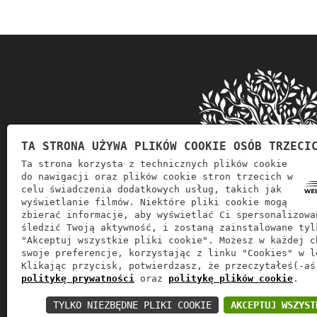
TA STRONA UŻYWA PLIKÓW COOKIE OSÓB TRZECI
Ta strona korzysta z technicznych plików cookie
do nawigacji oraz plików cookie stron trzecich w
celu świadczenia dodatkowych usług, takich jak
wyświetlanie filmów. Niektóre pliki cookie mogą
zbierać informacje, aby wyświetlać Ci spersonalizowa
śledzić Twoją aktywność, i zostaną zainstalowane tyl
"Akceptuj wszystkie pliki cookie". Możesz w każdej c
swoje preferencje, korzystając z linku "Cookies" w l
Soglia Goccia d'Oro zajmuje się sprzedażą 
Klikając przycisk, potwierdzasz, że przeczytałeś(-aś
politykę prywatności
oraz
politykę plików cookie
.
TYLKO NIEZBĘDNE PLIKI COOKIE
AKCEPTUJ WSZYST