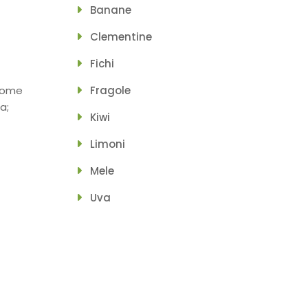
Banane
Clementine
Fichi
 come
Fragole
a;
Kiwi
Limoni
Mele
Uva