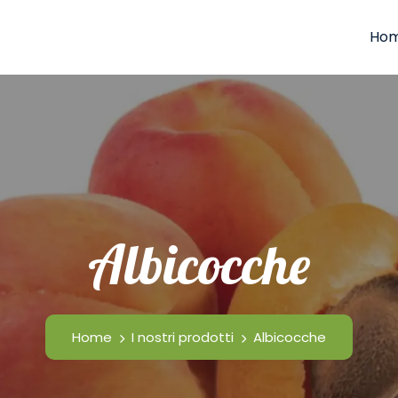
Ho
Albicocche
Home
I nostri prodotti
Albicocche