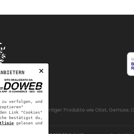
×
ANBIETERN
 zu verfolgen, und
zeptieren"
dem Verkauf hochwertiger Produkte wie Obst, Gemüse, Oli
den Link "Cookies"
che bestätigst du,
tlinie
gelesen und