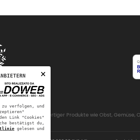
×
ANBIETERN
 zu verfolgen, und
zeptieren"
dem Verkauf hochwertiger Produkte wie Obst, Gemüse, Oli
den Link "Cookies"
che bestätigst du,
tlinie
gelesen und