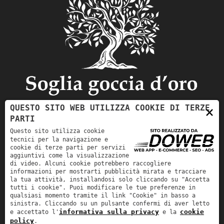
QUESTO SITO WEB UTILIZZA COOKIE DI TERZE
×
PARTI
Questo sito utilizza cookie
tecnici per la navigazione e
cookie di terze parti per servizi
aggiuntivi come la visualizzazione
Soglia Goccia D'Oro si occupa della vendita di prodotti
di video. Alcuni cookie potrebbero raccogliere
informazioni per mostrarti pubblicità mirata e tracciare
di qualità come frutta, ortaggi, olio di oliva, vini, carne e
la tua attività, installandosi solo cliccando su "Accetta
animali vivi.
tutti i cookie". Puoi modificare le tue preferenze in
qualsiasi momento tramite il link "Cookie" in basso a
sinistra. Cliccando su un pulsante confermi di aver letto
informativa sulla privacy
cookie
e accettato l'
e la
policy
.